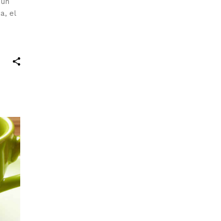
 un
a, el