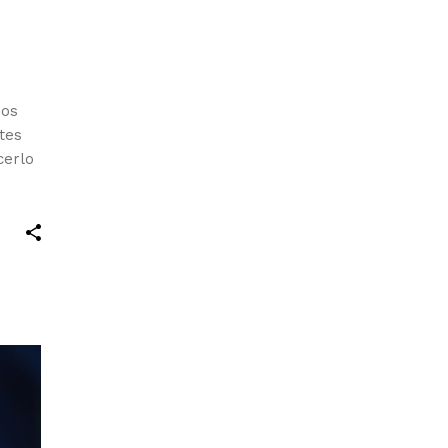
mos
tes
cerlo