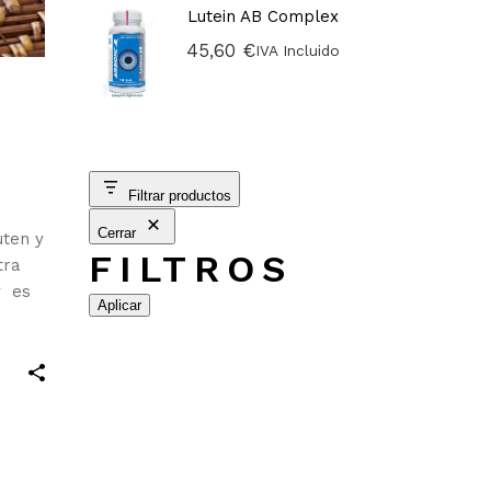
Lutein AB Complex
45,60
€
IVA Incluido
Filtrar productos
Cerrar
uten y
FILTROS
tra
y es
Aplicar