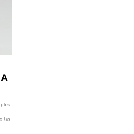
LA
iples
e las