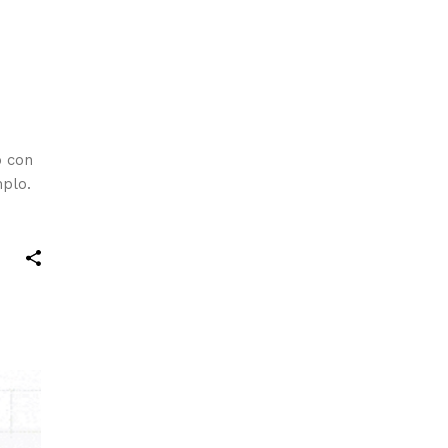
o con
mplo.