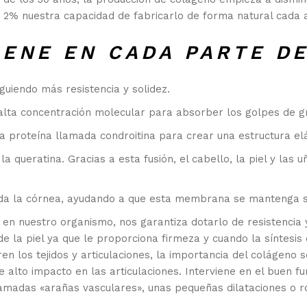
 2% nuestra capacidad de fabricarlo de forma natural cada 
IENE EN CADA PARTE D
guiendo más resistencia y solidez.
alta concentración molecular para absorber los golpes de gr
a proteína llamada condroitina para crear una estructura elá
 la queratina. Gracias a esta fusión, el cabello, la piel y las 
toda la córnea, ayudando a que esta membrana se mantenga s
n nuestro organismo, nos garantiza dotarlo de resistencia y
la piel ya que le proporciona firmeza y cuando la síntesis 
en los tejidos y articulaciones, la importancia del colágeno
 alto impacto en las articulaciones. Interviene en el buen f
llamadas «arañas vasculares», unas pequeñas dilataciones o ro