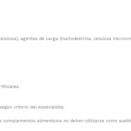
celulosa), agentes de carga (maltodextrina, celulosa microcr
ificiales.
egún criterio del especialista.
 complementos alimenticios no deben utilizarse como sustitut