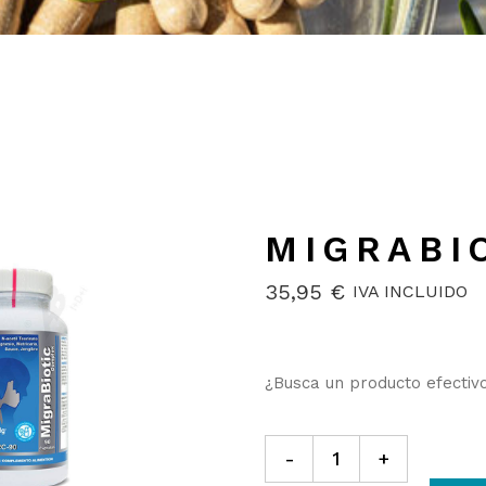
MIGRABI
35,95
€
IVA INCLUIDO
¿Busca un producto efectiv
MigraBiotic Complex quanti
-
+