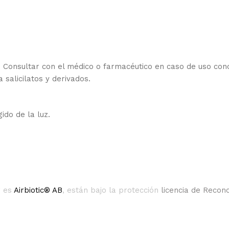
. Consultar con el médico o farmacéutico en caso de uso con
salicilatos y derivados.
ido de la luz.
r es
Airbiotic® AB
, están bajo la protección
licencia de Reco