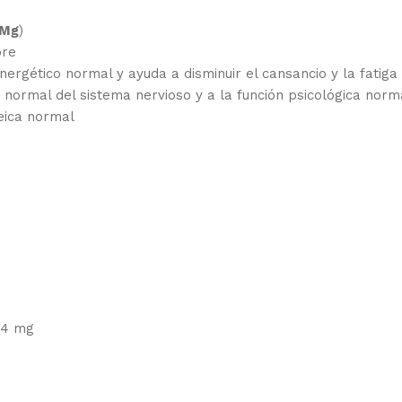
 Mg
)
bre
ergético normal y ayuda a disminuir el cansancio y la fatiga
 normal del sistema nervioso y a la función psicológica norm
teica normal
94 mg