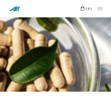
Madrid
CONTACTO
(España)
(0)
Telf:
608
BLOG
234 911
H-OVI