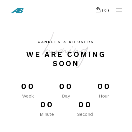
Madrid
CONTACTO
(España)
(0)
Telf:
608
BLOG
234 911
burning
CANDLES & DIFUSERS
WE ARE COMING
SOON
00
00
00
Week
Day
Hour
00
00
Minute
Second